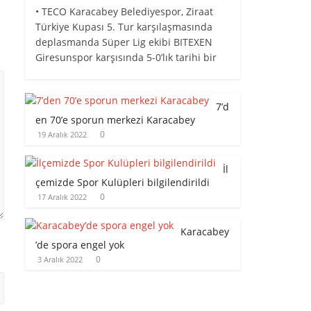
• TECO Karacabey Belediyespor, Ziraat
Türkiye Kupası 5. Tur karşılaşmasında
deplasmanda Süper Lig ekibi BITEXEN
Giresunspor karşısında 5-0’lık tarihi bir
7’d
en 70’e sporun merkezi Karacabey
0
19 Aralık 2022
İl
çemizde Spor Kulüpleri bilgilendirildi
0
17 Aralık 2022
Karacabey
’de spora engel yok
0
3 Aralık 2022