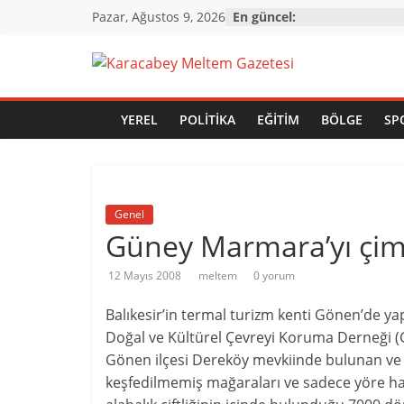
Skip
Pazar, Ağustos 9, 2026
En güncel:
to
content
Karacabey
Meltem
YEREL
POLITIKA
EĞITIM
BÖLGE
SP
Gazetesi
Genel
Karacabey'in
Güney Marmara’yı çim
gözü,
kulağı,
12 Mayıs 2008
meltem
0 yorum
dili…
Balıkesir’in termal turizm kenti Gönen’de 
Doğal ve Kültürel Çevreyi Koruma Derneği (
Gönen ilçesi Dereköy mevkiinde bulunan ve yö
keşfedilmemiş mağaraları ve sadece yöre halk