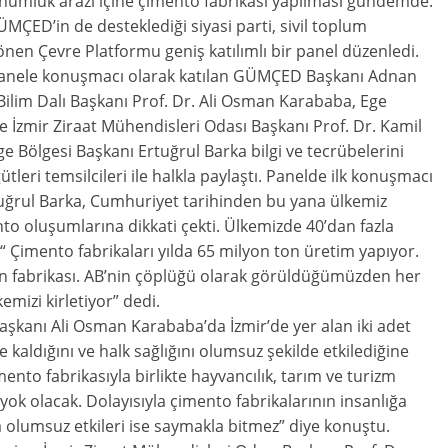
dönümlük arazi içine çimento fabrikası yapılması gündemde.
ÇED’in de desteklediği siyasi parti, sivil toplum
nen Çevre Platformu geniş katılımlı bir panel düzenledi.
panele konuşmacı olarak katılan GÜMÇED Başkanı Adnan
Bilim Dalı Başkanı Prof. Dr. Ali Osman Karababa, Ege
ve İzmir Ziraat Mühendisleri Odası Başkanı Prof. Dr. Kamil
 Bölgesi Başkanı Ertuğrul Barka bilgi ve tecrübelerini
ütleri temsilcileri ile halkla paylaştı. Panelde ilk konuşmacı
uğrul Barka, Cumhuriyet tarihinden bu yana ülkemiz
to oluşumlarına dikkati çekti. Ülkemizde 40’dan fazla
 Çimento fabrikaları yılda 65 milyon ton üretim yapıyor.
rın fabrikası. AB’nin çöplüğü olarak görüldüğümüzden her
emizi kirletiyor” dedi.
Başkanı Ali Osman Karababa’da İzmir’de yer alan iki adet
kaldığını ve halk sağlığını olumsuz şekilde etkilediğine
nto fabrikasıyla birlikte hayvancılık, tarım ve turizm
ok olacak. Dolayısıyla çimento fabrikalarının insanlığa
na olumsuz etkileri ise saymakla bitmez” diye konuştu.