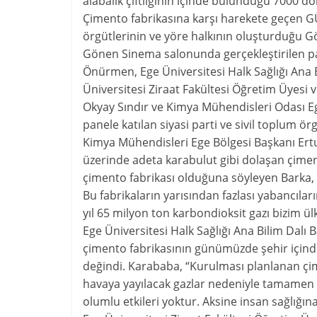
alabalık çiftliğinin içinde bulunduğu 7000 
Çimento fabrikasına karşı harekete geçen GÜM
örgütlerinin ve yöre halkının oluşturduğu Gö
Gönen Sinema salonunda gerçekleştirilen 
Önürmen, Ege Üniversitesi Halk Sağlığı Ana 
Üniversitesi Ziraat Fakültesi Öğretim Üyesi 
Okyay Sındır ve Kimya Mühendisleri Odası Ege
panele katılan siyasi parti ve sivil toplum örg
Kimya Mühendisleri Ege Bölgesi Başkanı Ert
üzerinde adeta karabulut gibi dolaşan çimen
çimento fabrikası olduğuna söyleyen Barka, “
Bu fabrikaların yarısından fazlası yabancıla
yıl 65 milyon ton karbondioksit gazı bizim ülk
Ege Üniversitesi Halk Sağlığı Ana Bilim Dalı 
çimento fabrikasının günümüzde şehir içinde 
değindi. Karababa, “Kurulması planlanan çime
havaya yayılacak gazlar nedeniyle tamamen y
olumlu etkileri yoktur. Aksine insan sağlığı