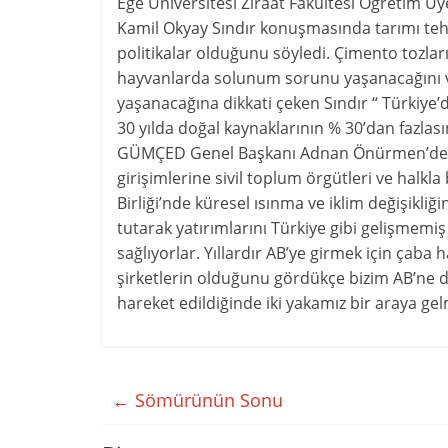
Ege Üniversitesi Ziraat Fakültesi Öğretim Üy
Kamil Okyay Sındır konuşmasında tarımı teh
politikalar olduğunu söyledi. Çimento tozlar
hayvanlarda solunum sorunu yaşanacağını ve
yaşanacağına dikkati çeken Sındır “ Türkiye’d
30 yılda doğal kaynaklarının % 30’dan fazlası
GÜMÇED Genel Başkanı Adnan Önürmen’de Ye
girişimlerine sivil toplum örgütleri ve halkl
Birliği’nde küresel ısınma ve iklim değişikliğ
tutarak yatırımlarını Türkiye gibi gelişmemiş
sağlıyorlar. Yıllardır AB’ye girmek için çaba
şirketlerin olduğunu gördükçe bizim AB’ne değ
hareket edildiğinde iki yakamız bir araya gel
←
Sömürünün Sonu