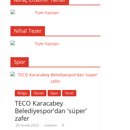
Tüm Yazıları
Nihal Tezer
Tüm Yazıları
Spor
Bölge
Genel
Spor
Yerel
TECO Karacabey
Belediyespor’dan ‘süper’
zafer
26 Aralık 2022
meltem
0