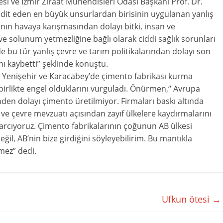
esi ve İzmir Ziraat Mühendisleri Odası Başkanı Prof. Dr.
dit eden en büyük unsurlardan birisinin uygulanan yanlış
ının havaya karışmasından dolayı bitki, insan ve
 solunum yetmezliğine bağlı olarak ciddi sağlık sorunları
e bu tür yanlış çevre ve tarım politikalarından dolayı son
nı kaybetti” şeklinde konuştu.
nişehir ve Karacabey’de çimento fabrikası kurma
a birlikte engel olduklarını vurguladı. Önürmen,“ Avrupa
inden dolayı çimento üretilmiyor. Firmaları baskı altında
 ve çevre mevzuatı açısından zayıf ülkelere kaydırmalarını
 harcıyoruz. Çimento fabrikalarının çoğunun AB ülkesi
il, AB’nin bize girdiğini söyleyebilirim. Bu mantıkla
mez” dedi.
Ufkun ötesi
→