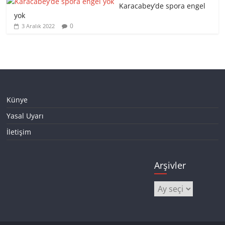
Karacabey’de spora engel
yok
0
3 Aralık 2022
Künye
Yasal Uyarı
İletişim
Arşivler
Arşivler