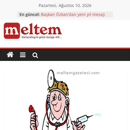
Skip
Pazartesi, Ağustos 10, 2026
to
En güncel:
Başkan Özkan’dan yeni yıl mesajı
content
Karacabey’e yatırımlar tam gaz
Karacabey’in çehresi yatırımlarla
değişiyor
Karacabey
TÜRKOĞLU: 2023 Ülkemizin
NORMALLEŞTİĞİ YIL Olacak
CHP’den çok özel ziyaretler
Meltem
Gazetesi
Karacabey'in
gözü,
kulağı,
dili…