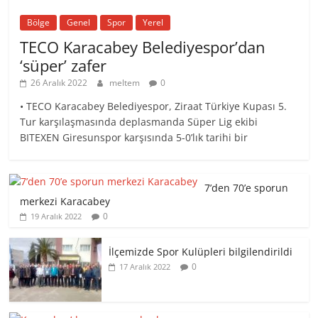
Bölge
Genel
Spor
Yerel
TECO Karacabey Belediyespor’dan
‘süper’ zafer
26 Aralık 2022
meltem
0
• TECO Karacabey Belediyespor, Ziraat Türkiye Kupası 5.
Tur karşılaşmasında deplasmanda Süper Lig ekibi
BITEXEN Giresunspor karşısında 5-0’lık tarihi bir
7’den 70’e sporun
merkezi Karacabey
0
19 Aralık 2022
İlçemizde Spor Kulüpleri bilgilendirildi
0
17 Aralık 2022