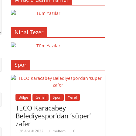
Tüm Yazıları
Nihal Tezer
Tüm Yazıları
Spor
Bölge
Genel
Spor
Yerel
TECO Karacabey
Belediyespor’dan ‘süper’
zafer
26 Aralık 2022
meltem
0