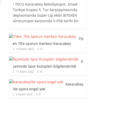
• TECO Karacabey Belediyespor, Ziraat
Türkiye Kupası 5. Tur karşılaşmasında
deplasmanda Süper Lig ekibi BITEXEN
Giresunspor karşısında 5-0’lık tarihi bir
7’d
en 70’e sporun merkezi Karacabey
0
19 Aralık 2022
İl
çemizde Spor Kulüpleri bilgilendirildi
0
17 Aralık 2022
Karacabey
’de spora engel yok
0
3 Aralık 2022