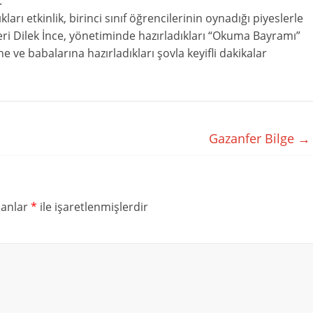
.
ları etkinlik, birinci sınıf öğrencilerinin oynadığı piyeslerle
leri Dilek İnce, yönetiminde hazırladıkları “Okuma Bayramı”
ne ve babalarına hazırladıkları şovla keyifli dakikalar
Gazanfer Bilge
→
lanlar
*
ile işaretlenmişlerdir