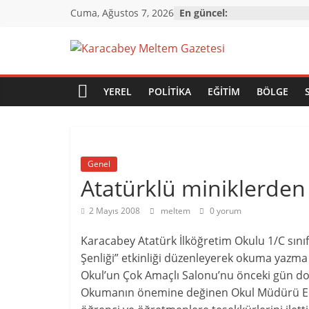
Skip
Cuma, Ağustos 7, 2026
En güncel:
to
content
Karacabey
Meltem
YEREL
POLITIKA
EĞITIM
BÖLGE
Gazetesi
Genel
Karacabey'in
Atatürklü miniklerden
gözü,
kulağı,
2 Mayıs 2008
meltem
0 yorum
dili…
Karacabey Atatürk İlköğretim Okulu 1/C sınıf
Şenliği” etkinliği düzenleyerek okuma yazma 
Okul’un Çok Amaçlı Salonu’nu önceki gün do
Okumanın önemine değinen Okul Müdürü Erd